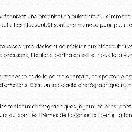
ésentent une organisation puissante qui s’immisce 
euple. Les Néosoubêt sont une menace pour pour la li
 tous ses amis décident de résister aux Néosoubêt et 
s pressions, Mérilane partira en exil et nous fera vi
e moderne et de la danse orientale, ce spectacle e
 d’émotions. C’est un spectacle chorégraphique ryt
es tableaux chorégraphiques joyeux, colorés, poétiq
s qui sont les thèmes de la danse: la liberté, la fanta